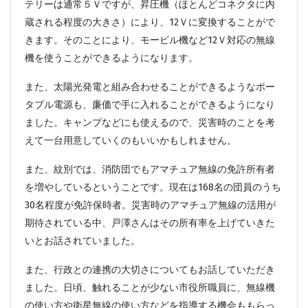
テリーは通常５Ｖですが、昇圧機（ほとんどコネクタに内
蔵される程度の大きさ）により、12Ｖに変換することがで
きます。そのことにより、モービル機など12Ｖ対応の無線
機を使うことができるようになります。
また、太陽光発電と組み合わせることができるようなポー
タブル電源も、廉価で手に入れることができるようになり
ました。キャンプなどにも使えるので、災害時のことを考
えて一台用意していくのもいいかもしれません。
また、紋別では、消防団でもアマチュア無線の免許所有者
を増やしているということです。現在は168名の団員のうち
30名程度が免許保時者。災害時のアマチュア無線の活用が
期待されている中、戸澤さんはその所有率を上げていきた
いとお話されていました。
また、行政との連携の大切さについてもお話していただき
ました。日頃、触れることが少ない市役所職員に、無線機
の使い方や衛星無線の使い方などを指導する機会ももらっ