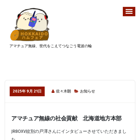
コ
ン
テ
ン
ツ
へ
アマチュア無線、世代をこえてつなごう電波の輪
ス
キ
ッ
プ
2025年 9月 21日
佐々木朗
お知らせ
アマチュア無線の社会貢献 北海道地方本部
JR8OXV紋別の戸澤さんにインタビューさせていただきまし
た。