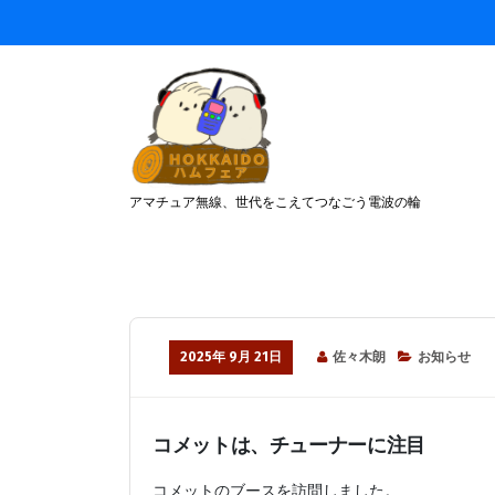
コ
ン
テ
ン
ツ
へ
ス
キ
アマチュア無線、世代をこえてつなごう電波の輪
ッ
プ
2025年 9月 21日
佐々木朗
お知らせ
コメットは、チューナーに注目
コメットのブースを訪問しました。