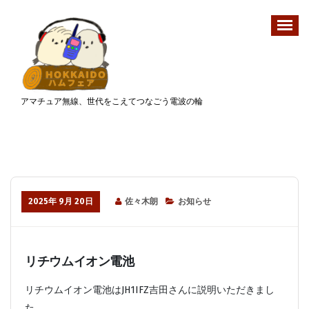
コ
ン
テ
ン
ツ
へ
アマチュア無線、世代をこえてつなごう電波の輪
ス
キ
ッ
プ
2025年 9月 20日
佐々木朗
お知らせ
リチウムイオン電池
リチウムイオン電池はJH1IFZ吉田さんに説明いただきまし
た。