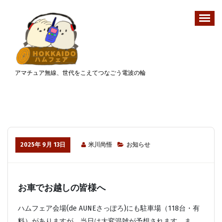
コ
ン
テ
ン
ツ
へ
アマチュア無線、世代をこえてつなごう電波の輪
ス
キ
ッ
プ
2025年 9月 13日
米川尚悟
お知らせ
お車でお越しの皆様へ
ハムフェア会場(de AUNEさっぽろ)にも駐車場（118台・有
料）がありますが、当日は大変混雑が予想されます。ま