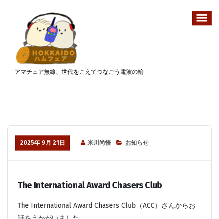
コ
ン
テ
ン
ツ
へ
アマチュア無線、世代をこえてつなごう電波の輪
ス
キ
ッ
プ
2025年 9月 21日
米川尚悟
お知らせ
The International Award Chasers Club
The International Award Chasers Club（ACC）さんからお
話をうかがいました。