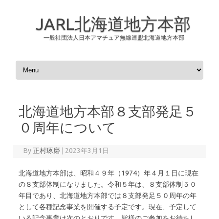
JARL北海道地方本部
一般社団法人日本アマチュア無線連盟北海道地方本部
Skip to content
北海道地方本部８支部発足５
０周年について
By
正村琢磨
|
2023年3月1日
北海道地方本部は、昭和４９年（1974）年４月１日に現在
の８支部体制になりました。令和５年は、８支部体制５０
年目であり、北海道地方本部では８支部発足５０周年の年
として各種記念事業を開催する予定です。現在、予定して
いる記念事業は次のとおりです。皆様のご参加をお待ちし