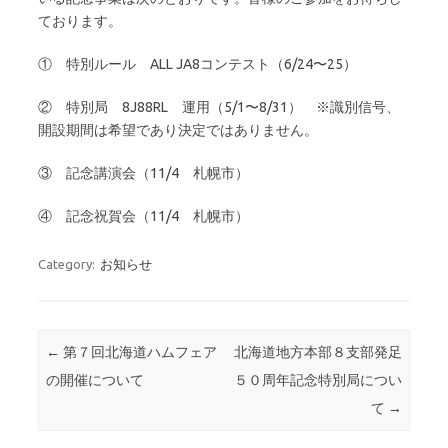
ております。
① 特別ルール ALL JA8コンテスト（6/24〜25）
② 特別局 8J88RL 運用（5/1〜8/31） ※識別信号、
開設期間は希望であり決定ではありません。
③ 記念講演会（11/4 札幌市）
④ 記念祝賀会（11/4 札幌市）
Category:
お知らせ
Post navigation
←
第７回北海道ハムフェア
北海道地方本部８支部発足
の開催について
５０周年記念特別局につい
て
→