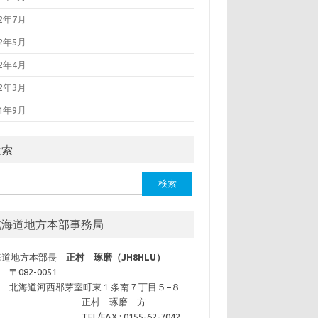
22年7月
22年5月
22年4月
22年3月
21年9月
検索
北海道地方本部事務局
海道地方本部長
正村 琢磨（JH8HLU）
〒082-0051
北海道河西郡芽室町東１条南７丁目５−８
正村 琢磨 方
TEL/FAX : 0155-62-7042