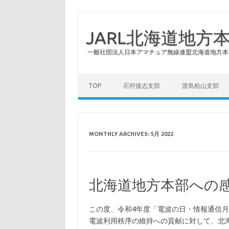
JARL北海道地方
一般社団法人日本アマチュア無線連盟北海道地方本
Skip to content
TOP
石狩後志支部
渡島桧山支部
MONTHLY ARCHIVES:
5月 2022
北海道地方本部への
この度、令和4年度「電波の日・情報通信
電波利用秩序の維持への貢献に対して、北