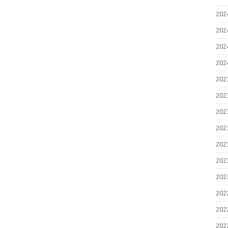
20
20
20
20
20
20
20
20
20
20
20
20
20
20