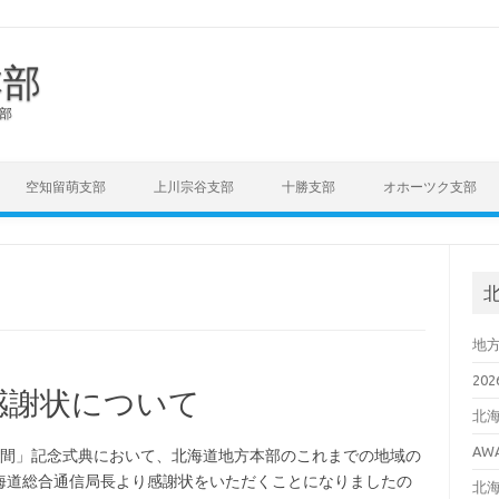
本部
部
空知留萌支部
上川宗谷支部
十勝支部
オホーツク支部
地
20
感謝状について
北
AW
月間」記念式典において、北海道地方本部のこれまでの地域の
海道総合通信局長より感謝状をいただくことになりましたの
北