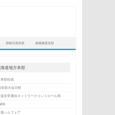
胆振日高支部
釧路根室支部
北海道地方本部
方本部役員
26支部大会日程
海道非常通信ネットワークコントロール局
ARD
海道ハムフェア