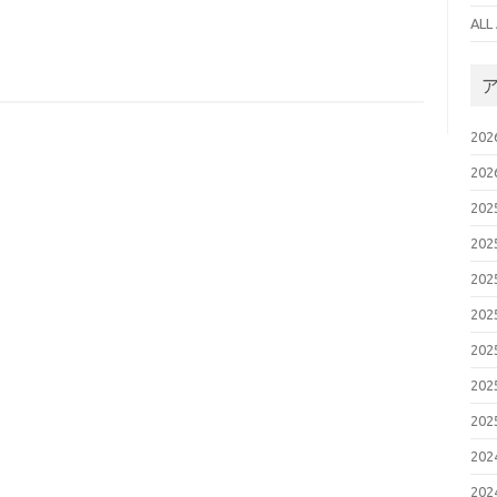
AL
20
20
20
20
20
20
20
20
20
20
20