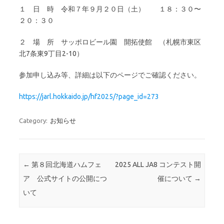
１ 日 時 令和７年９月２０日（土） １８：３０〜
２０：３０
２ 場 所 サッポロビール園 開拓使館 （札幌市東区
北7条東9丁目2-10）
参加申し込み等、詳細は以下のページでご確認ください。
https://jarl.hokkaido.jp/hf2025/?page_id=273
Category:
お知らせ
Post navigation
←
第８回北海道ハムフェ
2025 ALL JA8 コンテスト開
ア 公式サイトの公開につ
催について
→
いて